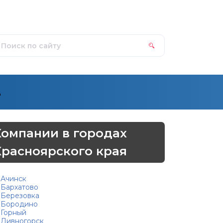
д
Компании в городах
Красноярского края
Ачинск
Бархатово
Березовка
Бородино
Горный
Дивногорск