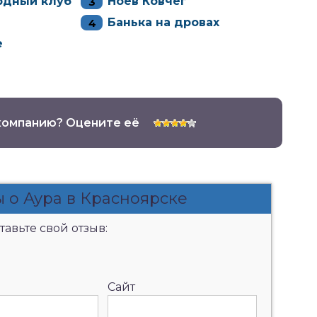
рдный клуб
Ноев Ковчег
Банька на дровах
e
компанию? Оцените её
 о Аура в Красноярске
авьте свой отзыв:
Сайт