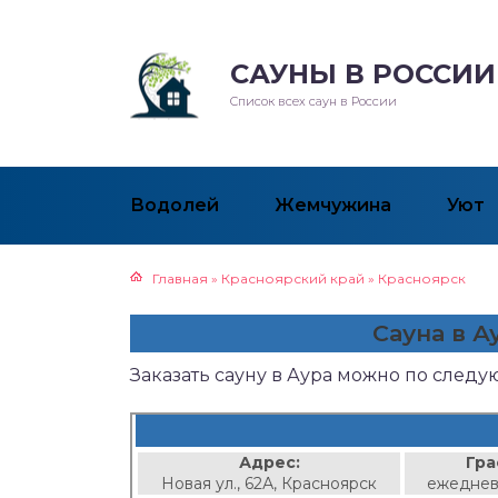
САУНЫ В РОССИИ
Список всех саун в России
Водолей
Жемчужина
Уют
Главная
»
Красноярский край
»
Красноярск
Сауна в А
Заказать сауну в Аура можно по след
Адрес:
Гра
Новая ул., 62А, Красноярск
ежеднев