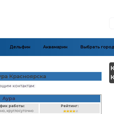
Дельфин
Аквамарин
Выбрать горо
ура Красноярска
ующим контактам:
Аура
фик работы:
Рейтинг:
но, круглосуточно