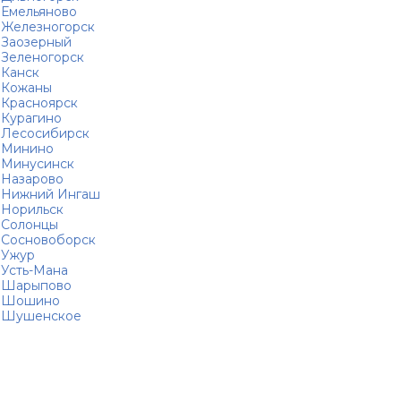
Емельяново
Железногорск
Заозерный
Зеленогорск
Канск
Кожаны
Красноярск
Курагино
Лесосибирск
Минино
Минусинск
Назарово
Нижний Ингаш
Норильск
Солонцы
Сосновоборск
Ужур
Усть-Мана
Шарыпово
Шошино
Шушенское