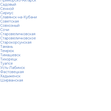
Приморско-Ахтарск
Садовый
Сенной
Сириус
Славянск-на-Кубани
Советская
Совхозный
Сочи
Старовеличковская
Старовеличковское
Старокорсунская
Тамань
Темрюк
Тимашевск
Тихорецк
Туапсе
Усть-Лабинск
Фастовецкая
Хадыженск
Ширванская