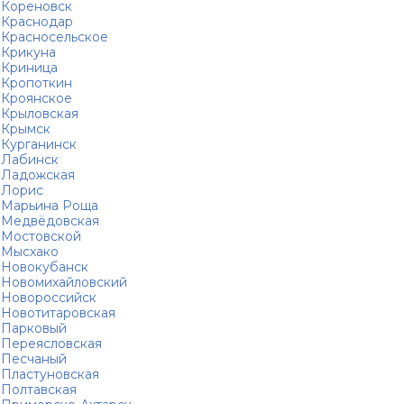
Кореновск
Краснодар
Красносельское
Крикуна
Криница
Кропоткин
Кроянское
Крыловская
Крымск
Курганинск
Лабинск
Ладожская
Лорис
Марьина Роща
Медвёдовская
Мостовской
Мысхако
Новокубанск
Новомихайловский
Новороссийск
Новотитаровская
Парковый
Переясловская
Песчаный
Пластуновская
Полтавская