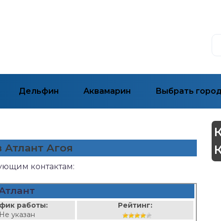
Дельфин
Аквамарин
Выбрать горо
в Атлант Агоя
дующим контактам:
Атлант
фик работы:
Рейтинг:
Не указан