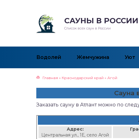
САУНЫ В РОССИИ
Список всех саун в России
Водолей
Жемчужина
Уют
Главная
»
Краснодарский край
»
Агой
Сауна 
Заказать сауну в Атлант можно по сле
Адрес:
Гра
Центральная ул., 1Е, село Агой