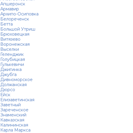
Апшеронск
Армавир
Архипо-Осиповка
Белореченск
Бетта
Большой Утриш
Брюховецкая
Витязево
Воронежская
Выселки
Геленджик
Голубицкая
Гулькевичи
Джигинка
Джубга
Дивноморское
Должанская
Дюрсо
Ейск
Елизаветинская
Заветный
Зареченское
Знаменский
Кавказская
Калининская
Карла Маркса