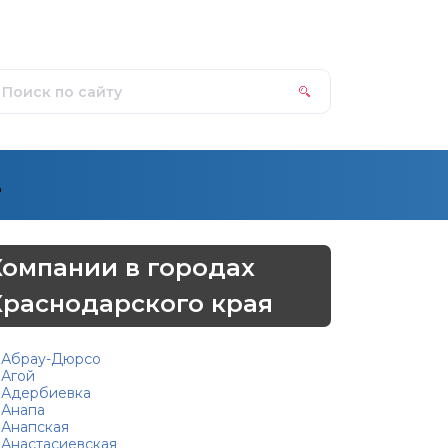
д
Компании в городах
Краснодарского края
Абрау-Дюрсо
Агой
Адербиевка
Анапа
Анапская
Анастасиевская