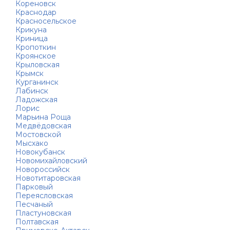
Кореновск
Краснодар
Красносельское
Крикуна
Криница
Кропоткин
Кроянское
Крыловская
Крымск
Курганинск
Лабинск
Ладожская
Лорис
Марьина Роща
Медвёдовская
Мостовской
Мысхако
Новокубанск
Новомихайловский
Новороссийск
Новотитаровская
Парковый
Переясловская
Песчаный
Пластуновская
Полтавская