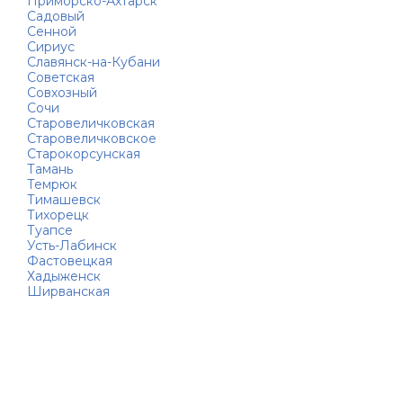
Приморско-Ахтарск
Садовый
Сенной
Сириус
Славянск-на-Кубани
Советская
Совхозный
Сочи
Старовеличковская
Старовеличковское
Старокорсунская
Тамань
Темрюк
Тимашевск
Тихорецк
Туапсе
Усть-Лабинск
Фастовецкая
Хадыженск
Ширванская