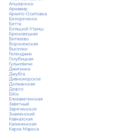
Апшеронск
Армавир
Архипо-Осиповка
Белореченск
Бетта
Большой Утриш
Брюховецкая
Витязево
Воронежская
Выселки
Геленджик
Голубицкая
Гулькевичи
Джигинка
Джубга
Дивноморское
Должанская
Дюрсо
Ейск
Елизаветинская
Заветный
Зареченское
Знаменский
Кавказская
Калининская
Карла Маркса