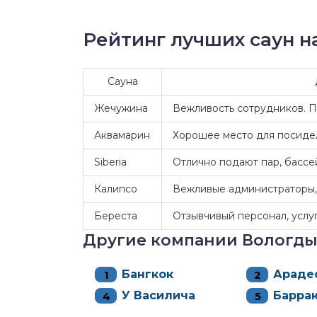
Рейтинг лучших саун на
Сауна
Жечужина
Вежливость сотрудников. 
Аквамарин
Хорошее место для посидел
Siberia
Отлично подают пар, бассе
Калипсо
Вежливые администраторы, 
Береста
Отзывчивый персонал, услуг
Другие компании Вологд
Бангкок
Араде
У Василича
Барра