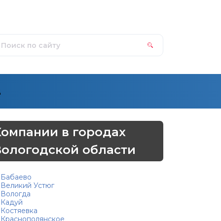
д
Компании в городах
Вологодской области
Бабаево
Великий Устюг
Вологда
Кадуй
Костяевка
Краснополянское