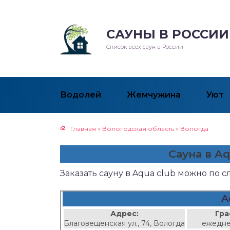
САУНЫ В РОССИИ
Список всех саун в России
Водолей
Жемчужина
Уют
Главная
»
Вологодская область
»
Вологда
Сауна в A
Заказать сауну в Aqua club можно по 
A
Адрес:
Гра
Благовещенская ул., 74, Вологда
ежедне