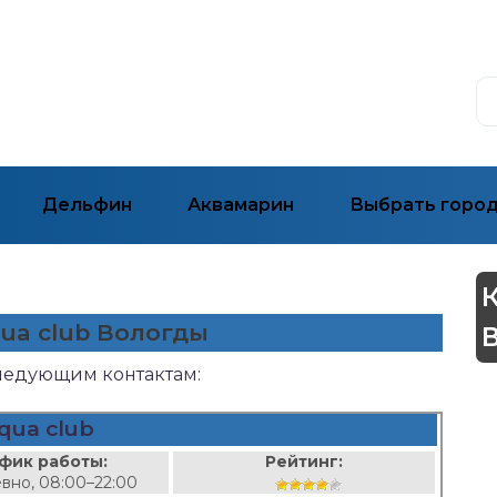
Дельфин
Аквамарин
Выбрать горо
qua club Вологды
следующим контактам:
qua club
фик работы:
Рейтинг:
вно, 08:00–22:00