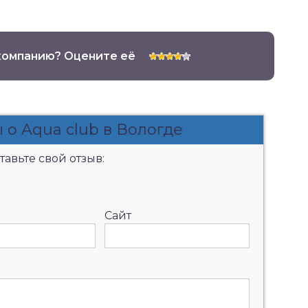
компанию? Оцените её
 о Aqua club в Вологде
авьте свой отзыв:
Сайт