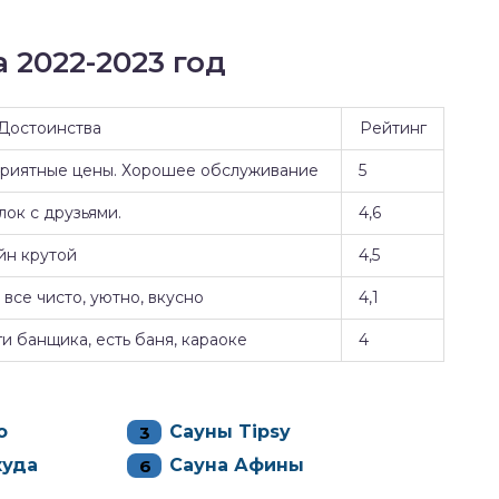
 2022-2023 год
Достоинства
Рейтинг
Приятные цены. Хорошее обслуживание
5
ок с друзьями.
4,6
йн крутой
4,5
все чисто, уютно, вкусно
4,1
и банщика, есть баня, караоке
4
ы
о
Сауны Tipsy
куда
Сауна Афины