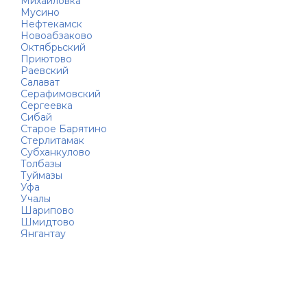
Михайловка
Мусино
Нефтекамск
Новоабзаково
Октябрьский
Приютово
Раевский
Салават
Серафимовский
Сергеевка
Сибай
Старое Барятино
Стерлитамак
Субханкулово
Толбазы
Туймазы
Уфа
Учалы
Шарипово
Шмидтово
Янгантау