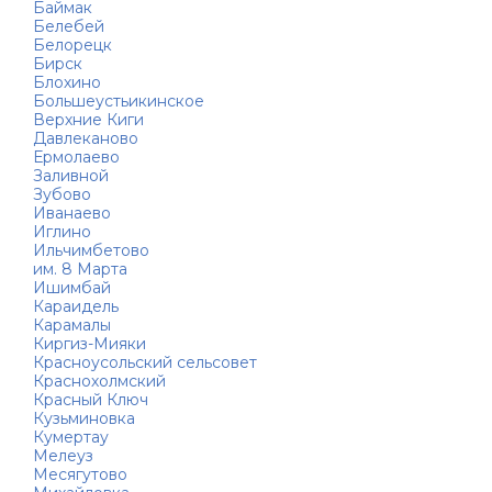
Баймак
Белебей
Белорецк
Бирск
Блохино
Большеустьикинское
Верхние Киги
Давлеканово
Ермолаево
Заливной
Зубово
Иванаево
Иглино
Ильчимбетово
им. 8 Марта
Ишимбай
Караидель
Карамалы
Киргиз-Мияки
Красноусольский сельсовет
Краснохолмский
Красный Ключ
Кузьминовка
Кумертау
Мелеуз
Месягутово