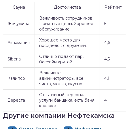
Сауна
Достоинства
Рейтинг
Вежливость сотрудников.
Жечужина
Приятные цены. Хорошее
5
обслуживание
Хорошее место для
Аквамарин
4,6
посиделок с друзьями.
Отлично подают пар,
Siberia
4,5
бассейн крутой
Вежливые
Калипсо
администраторы, все
4,1
чисто, уютно, вкусно
Отзывчивый персонал,
Береста
услуги банщика, есть баня,
4
караоке
Другие компании Нефтекамска