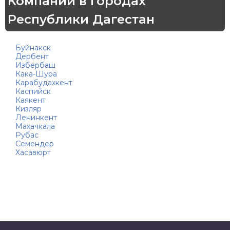
Компании в городах
Республики Дагестан
Буйнакск
Дербент
Избербаш
Кака-Шура
Карабудахкент
Каспийск
Каякент
Кизляр
Ленинкент
Махачкала
Рубас
Семендер
Хасавюрт