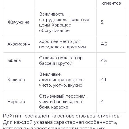
клиентов
Вежливость
сотрудников. Приятные
Жечужина
5
цены. Хорошее
обслуживание
Хорошее место для
Аквамарин
4,6
посиделок с друзьями.
Отлично подают пар,
Siberia
4,5
бассейн крутой
Вежливые
Калипсо
администраторы, все
4,1
чисто, уютно, вкусно
Отзывчивый персонал,
Береста
услуги банщика, есть
4
баня, караоке
Рейтинг составлен на основе отзывов клиентов.
Для каждой указана характерная особенность,
которая выделяет сауну среди остальных.