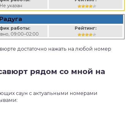
Не указан
Радуга
фик работы:
Рейтинг:
вно, 09:00–02:00
савюрте достаточно нажать на любой номер
асавюрт рядом со мной на
ающих саун с актуальными номерами
зывами: