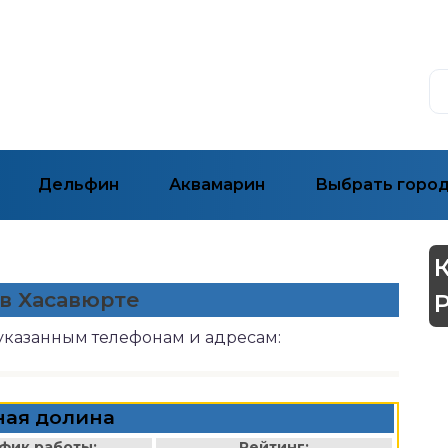
Дельфин
Аквамарин
Выбрать горо
 в Хасавюрте
 указанным телефонам и адресам:
ная долина
фик работы:
Рейтинг: