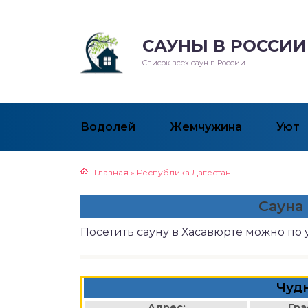
САУНЫ В РОССИИ
Список всех саун в России
Водолей
Жемчужина
Уют
Главная
»
Республика Дагестан
Сауна
Посетить сауну в Хасавюрте можно по
Чуд
Адрес:
Гра