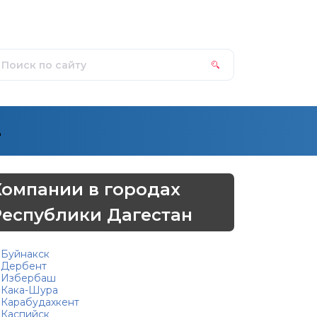
д
Компании в городах
Республики Дагестан
Буйнакск
Дербент
Избербаш
Кака-Шура
Карабудахкент
Каспийск