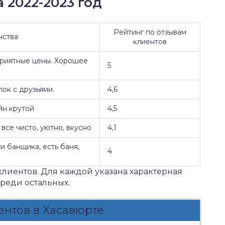
 2022-2023 год
Рейтинг по отзывам
нства
клиентов
Приятные цены. Хорошее
5
ок с друзьями.
4,6
йн крутой
4,5
все чисто, уютно, вкусно
4,1
и банщика, есть баня,
4
клиентов. Для каждой указана характерная
среди остальных.
ентов в Хасавюрте