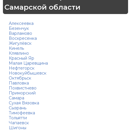
Самарской области
Алексеевка
Безенчук
Варламово
Воскресенка
Жигулёвск
Кинель
Клявлино
Красный Яр
Малая Царевщина
Нефтегорск
Новокуйбышевск
Октябрьск
Павловка
Похвистнево
Приморский
Самара
Сухая Вязовка
Сызрань
Тимофеевка
Тольятти
Чапаевск
Шигоны