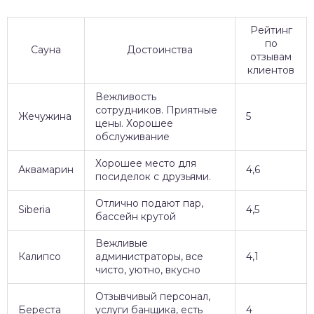
Рейтинг
по
Сауна
Достоинства
отзывам
клиентов
Вежливость
сотрудников. Приятные
Жечужина
5
цены. Хорошее
обслуживание
Хорошее место для
Аквамарин
4,6
посиделок с друзьями.
Отлично подают пар,
Siberia
4,5
бассейн крутой
Вежливые
Калипсо
администраторы, все
4,1
чисто, уютно, вкусно
Отзывчивый персонал,
Береста
услуги банщика, есть
4