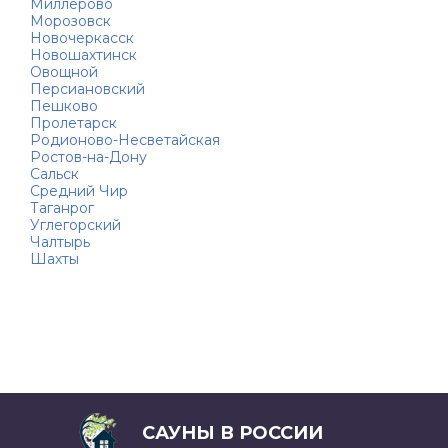
Миллерово
Морозовск
Новочеркасск
Новошахтинск
Овощной
Персиановский
Пешково
Пролетарск
Родионово-Несветайская
Ростов-на-Дону
Сальск
Средний Чир
Таганрог
Углегорский
Чалтырь
Шахты
САУНЫ В РОССИИ