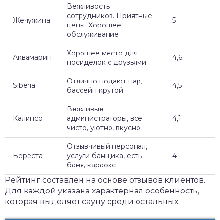
Вежливость
сотрудников. Приятные
Жечужина
5
цены. Хорошее
обслуживание
Хорошее место для
Аквамарин
4,6
посиделок с друзьями.
Отлично подают пар,
Siberia
4,5
бассейн крутой
Вежливые
Калипсо
администраторы, все
4,1
чисто, уютно, вкусно
Отзывчивый персонал,
Береста
услуги банщика, есть
4
баня, караоке
Рейтинг составлен на основе отзывов клиентов.
Для каждой указана характерная особенность,
которая выделяет сауну среди остальных.