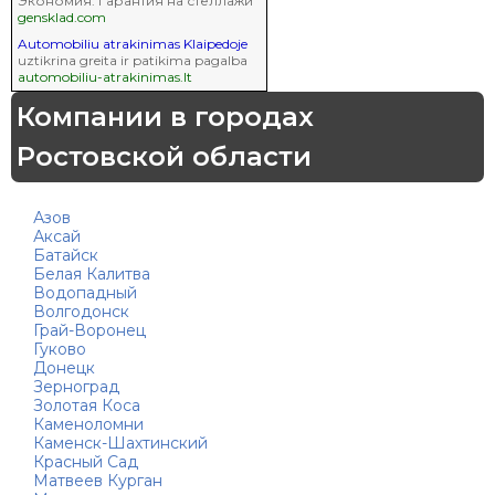
Экономия. Гарантия на стеллажи
gensklad.com
Automobiliu atrakinimas Klaipedoje
uztikrina greita ir patikima pagalba
automobiliu-atrakinimas.lt
Компании в городах
Ростовской области
Азов
Аксай
Батайск
Белая Калитва
Водопадный
Волгодонск
Грай-Воронец
Гуково
Донецк
Зерноград
Золотая Коса
Каменоломни
Каменск-Шахтинский
Красный Сад
Матвеев Курган