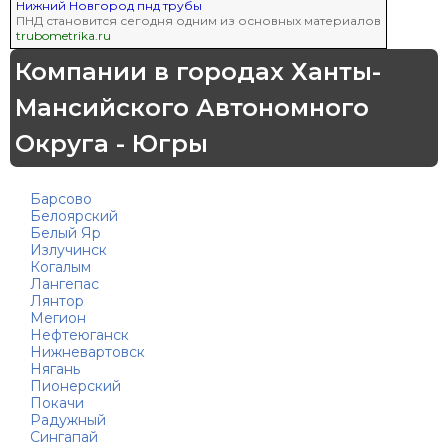
Нижний Новгород пнд трубы
ПНД становится сегодня одним из основных материалов
trubometrika.ru
Компании в городах Ханты-
Мансийского Автономного
Округа - Югры
Барсово
Белоярский
Белый Яр
Излучинск
Когалым
Лангепас
Лянтор
Мегион
Нефтеюганск
Нижневартовск
Нягань
Пионерский
Покачи
Радужный
Сингапай