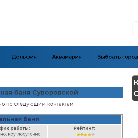
Дельфин
Аквамарин
Выбрать горо
ьная баня Суворовской
жно по следующим контактам:
альная баня
фик работы:
Рейтинг:
но, круглосуточно