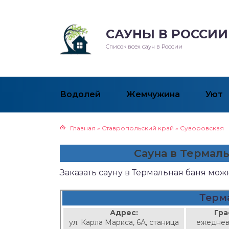
САУНЫ В РОССИИ
Список всех саун в России
Водолей
Жемчужина
Уют
Главная
»
Ставропольский край
»
Суворовская
Сауна в Термал
Заказать сауну в Термальная баня мо
Терм
Адрес:
Гра
ул. Карла Маркса, 6А, станица
ежеднев