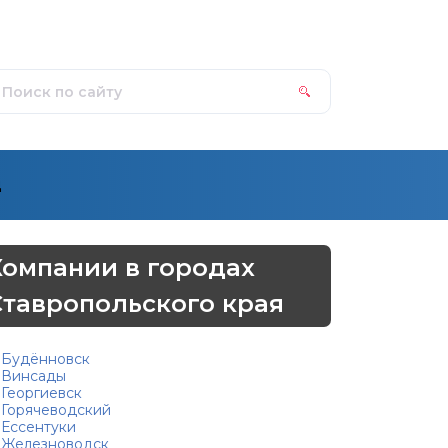
д
Компании в городах
Ставропольского края
Будённовск
Винсады
Георгиевск
Горячеводский
Ессентуки
Железноводск