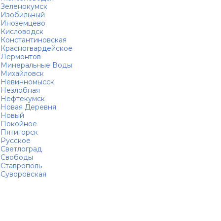
Зеленокумск
Изобильный
Иноземцево
Кисловодск
Константиновская
Красногвардейское
Лермонтов
Минеральные Воды
Михайловск
Невинномысск
Незлобная
Нефтекумск
Новая Деревня
Новый
Покойное
Пятигорск
Русское
Светлоград
Свободы
Ставрополь
Суворовская