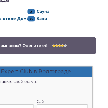
Сауна
в отеле Домик
Кани
компанию? Оцените её
Expert Club в Волгограде
авьте свой отзыв:
Сайт