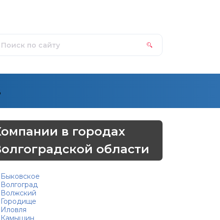
д
Компании в городах
Волгоградской области
Быковское
Волгоград
Волжский
Городище
Иловля
Камышин