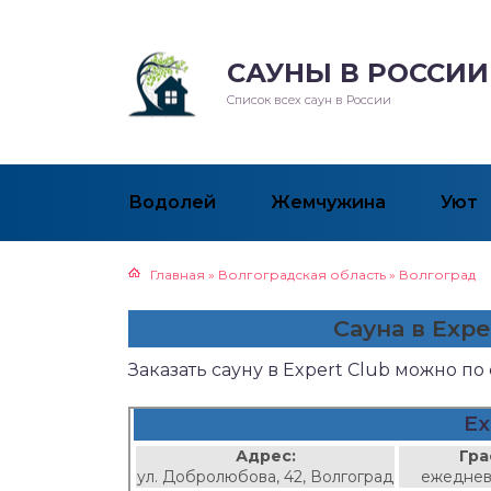
САУНЫ В РОССИИ
Список всех саун в России
Водолей
Жемчужина
Уют
Главная
»
Волгоградская область
»
Волгоград
Сауна в Expe
Заказать сауну в Expert Club можно п
Ex
Адрес:
Гра
ул. Добролюбова, 42, Волгоград
ежеднев