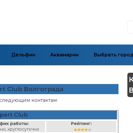
Дельфин
Аквамарин
Выбрать горо
rt Club Волгограда
о следующим контактам:
pert Club
фик работы:
Рейтинг:
но, круглосуточно