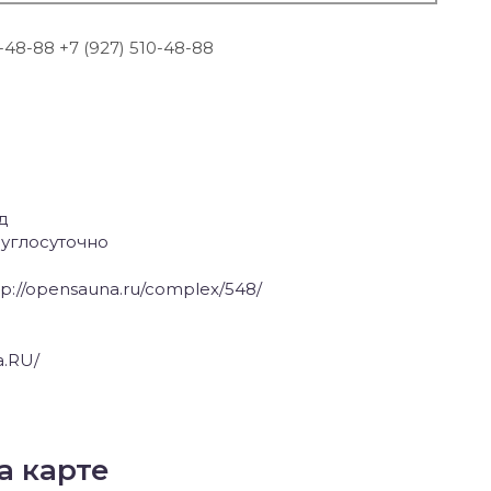
-48-88 +7 (927) 510-48-88
д
углосуточно
ttp://opensauna.ru/complex/548/
a.RU/
а карте