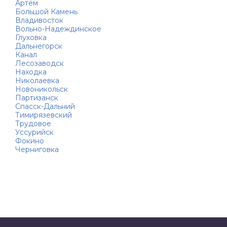
Артём
Большой Камень
Владивосток
Вольно-Надеждинское
Глуховка
Дальнегорск
Канал
Лесозаводск
Находка
Николаевка
Новоникольск
Партизанск
Спасск-Дальний
Тимирязевский
Трудовое
Уссурийск
Фокино
Черниговка