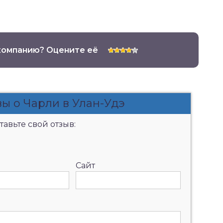
компанию? Оцените её
ы о Чарли в Улан-Удэ
авьте свой отзыв:
Сайт