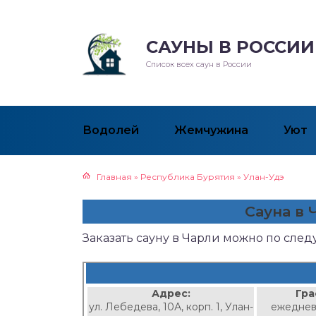
САУНЫ В РОССИИ
Список всех саун в России
Водолей
Жемчужина
Уют
Главная
»
Республика Бурятия
»
Улан-Удэ
Сауна в 
Заказать сауну в Чарли можно по сле
Адрес:
Гра
ул. Лебедева, 10А, корп. 1, Улан-
ежеднев