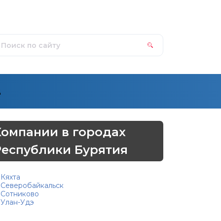
д
Компании в городах
Республики Бурятия
Кяхта
Северобайкальск
Сотниково
Улан-Удэ