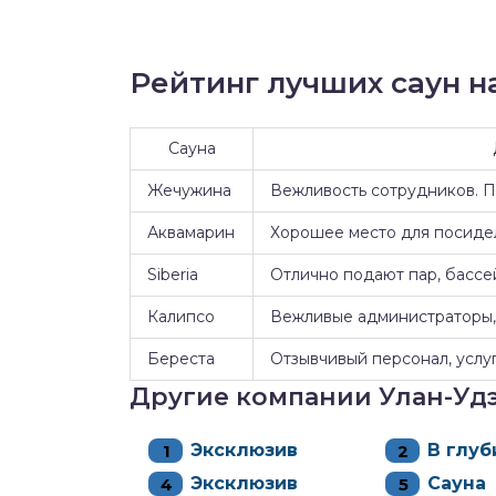
Рейтинг лучших саун на
Сауна
Жечужина
Вежливость сотрудников. 
Аквамарин
Хорошее место для посидел
Siberia
Отлично подают пар, бассе
Калипсо
Вежливые администраторы, 
Береста
Отзывчивый персонал, услуг
Другие компании Улан-Уд
Эксклюзив
В глуб
Эксклюзив
Сауна