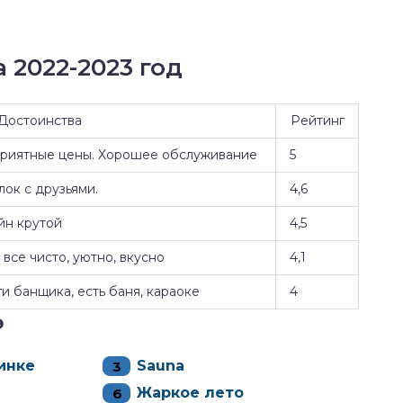
 2022-2023 год
Достоинства
Рейтинг
Приятные цены. Хорошее обслуживание
5
ок с друзьями.
4,6
йн крутой
4,5
все чисто, уютно, вкусно
4,1
и банщика, есть баня, караоке
4
э
инке
Sauna
Жаркое лето