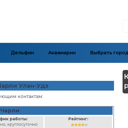
Дельфин
Аквамарин
Выбрать горо
Чарли Улан-Удэ
дующим контактам:
Чарли
фик работы:
Рейтинг:
но, круглосуточно