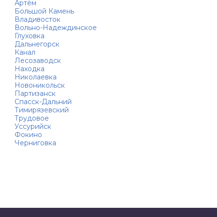
Артём
Большой Камень
Владивосток
Вольно-Надеждинское
Глуховка
Дальнегорск
Канал
Лесозаводск
Находка
Николаевка
Новоникольск
Партизанск
Спасск-Дальний
Тимирязевский
Трудовое
Уссурийск
Фокино
Черниговка