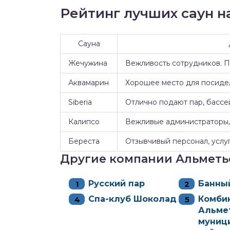
Рейтинг лучших саун на
Сауна
Жечужина
Вежливость сотрудников. 
Аквамарин
Хорошее место для посидел
Siberia
Отлично подают пар, бассе
Калипсо
Вежливые администраторы, 
Береста
Отзывчивый персонал, услуг
Другие компании Альметь
Русский пар
Банны
Спа-клуб Шоколад
Комби
Альме
муниц