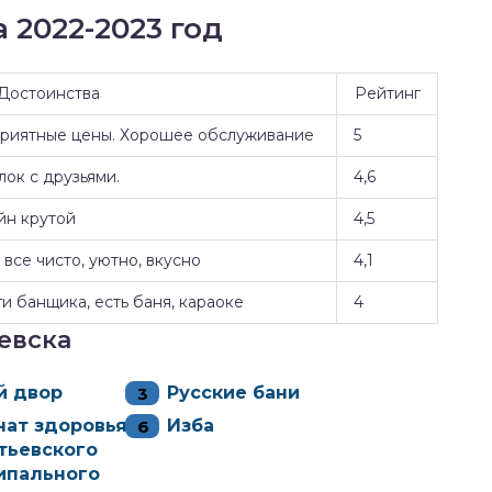
 2022-2023 год
Достоинства
Рейтинг
Приятные цены. Хорошее обслуживание
5
ок с друзьями.
4,6
йн крутой
4,5
все чисто, уютно, вкусно
4,1
и банщика, есть баня, караоке
4
евска
й двор
Русские бани
нат здоровья
Изба
тьевского
ипального