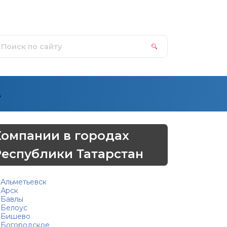
д
Компании в городах
Республики Татарстан
Альметьевск
Арск
Бавлы
Белоус
Бишево
Богородское