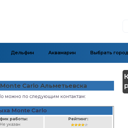
Дельфин
Аквамарин
Выбрать горо
 Monte Carlo Альметьевска
arlo можно по следующим контактам:
ыха Monte Carlo
фик работы:
Рейтинг:
Не указан