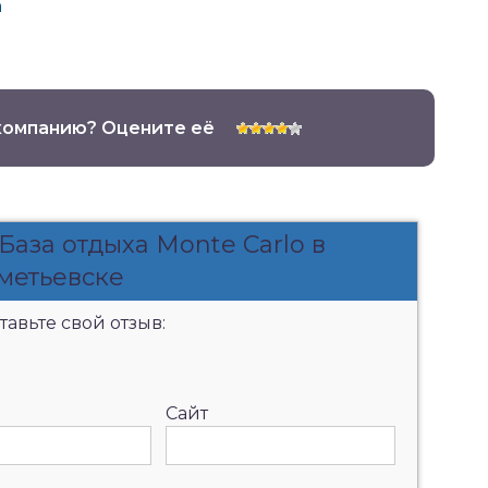
а
компанию? Оцените её
База отдыха Monte Carlo в
метьевске
авьте свой отзыв:
Сайт