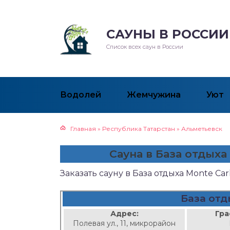
САУНЫ В РОССИИ
Список всех саун в России
Водолей
Жемчужина
Уют
Главная
»
Республика Татарстан
»
Альметьевск
Сауна в База отдыха
Заказать сауну в База отдыха Monte C
База отд
Адрес:
Гра
Полевая ул., 11, микрорайон