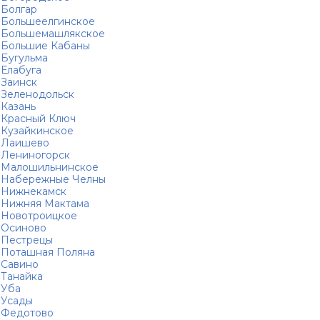
Болгар
Большеелгинское
Большемашлякское
Большие Кабаны
Бугульма
Елабуга
Заинск
Зеленодольск
Казань
Красный Ключ
Кузайкинское
Лаишево
Лениногорск
Малошильнинское
Набережные Челны
Нижнекамск
Нижняя Мактама
Новотроицкое
Осиново
Пестрецы
Поташная Поляна
Савино
Танайка
Уба
Усады
Федотово