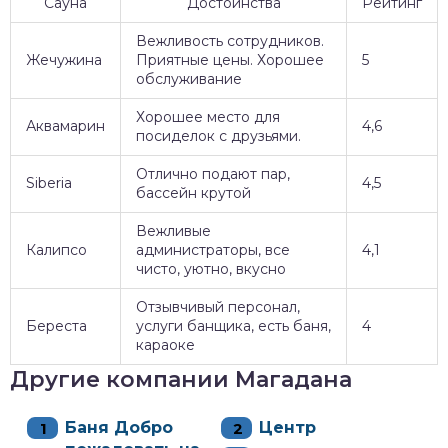
Сауна
Достоинства
Рейтинг
Вежливость сотрудников.
Жечужина
Приятные цены. Хорошее
5
обслуживание
Хорошее место для
Аквамарин
4,6
посиделок с друзьями.
Отлично подают пар,
Siberia
4,5
бассейн крутой
Вежливые
Калипсо
администраторы, все
4,1
чисто, уютно, вкусно
Отзывчивый персонал,
Береста
услуги банщика, есть баня,
4
караоке
Другие компании Магадана
Баня Добро
Центр