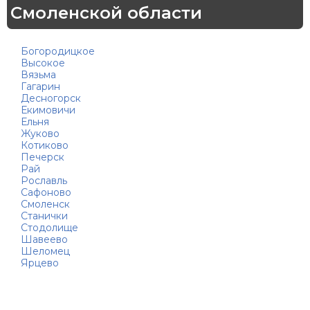
Смоленской области
Богородицкое
Высокое
Вязьма
Гагарин
Десногорск
Екимовичи
Ельня
Жуково
Котиково
Печерск
Рай
Рославль
Сафоново
Смоленск
Станички
Стодолище
Шавеево
Шеломец
Ярцево