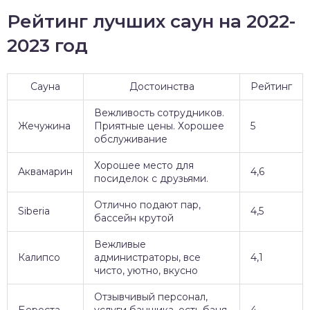
Рейтинг лучших саун на 2022-
2023 год
Сауна
Достоинства
Рейтинг
Вежливость сотрудников.
Жечужина
Приятные цены. Хорошее
5
обслуживание
Хорошее место для
Аквамарин
4,6
посиделок с друзьями.
Отлично подают пар,
Siberia
4,5
бассейн крутой
Вежливые
Калипсо
администраторы, все
4,1
чисто, уютно, вкусно
Отзывчивый персонал,
Береста
услуги банщика, есть баня,
4