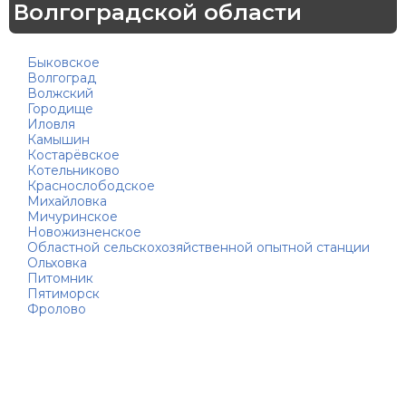
Волгоградской области
Быковское
Волгоград
Волжский
Городище
Иловля
Камышин
Костарёвское
Котельниково
Краснослободское
Михайловка
Мичуринское
Новожизненское
Областной сельскохозяйственной опытной станции
Ольховка
Питомник
Пятиморск
Фролово