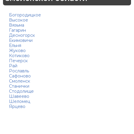
Богородицкое
Высокое
Вязьма
Гагарин
Десногорск
Екимовичи
Ельня
Жуково
Котиково
Печерск
Рай
Рославль
Сафоново
Смоленск
Станички
Стодолище
Шавеево
Шеломец
Ярцево