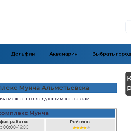
Дельфин
Аквамарин
Выбрать горо
плекс Мунча Альметьевска
нча можно по следующим контактам:
комплекс Мунча
фик работы:
Рейтинг:
вс 08:00–16:00