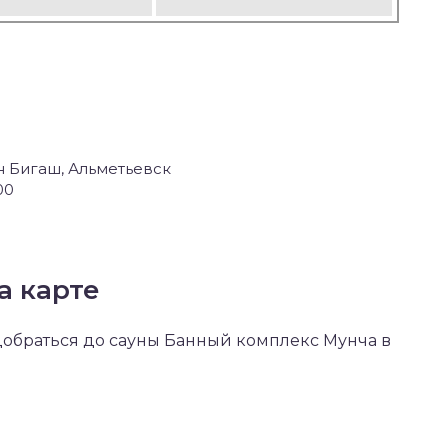
н Бигаш, Альметьевск
00
а карте
 добраться до сауны Банный комплекс Мунча в