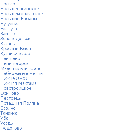
Болгар
Большеелгинское
Большемашлякское
Большие Кабаны
Бугульма
Елабуга
Заинск
Зеленодольск
Казань
Красный Ключ
Кузайкинское
Лаишево
Лениногорск
Малошильнинское
Набережные Челны
Нижнекамск
Нижняя Мактама
Новотроицкое
Осиново
Пестрецы
Поташная Поляна
Савино
Танайка
Уба
Усады
Федотово