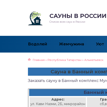
САУНЫ В РОССИИ
Список всех саун в России
Водолей
Жемчужина
Уют
Главная
»
Республика Татарстан
»
Альметьевск
Сауна в Банный ком
Заказать сауну в Банный комплекс Му
Банный 
Адрес:
Гра
ул. Кави Назми, 2Б, микрорайон
сб,