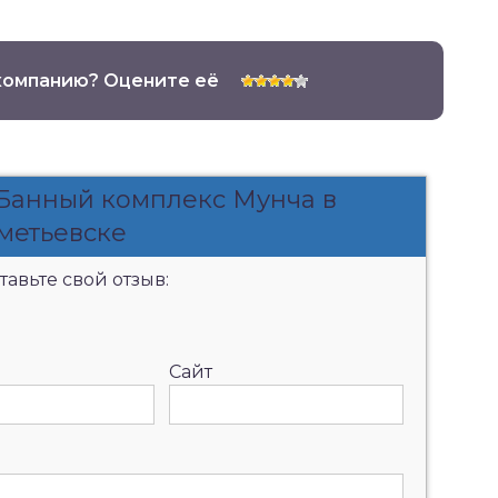
компанию? Оцените её
 Банный комплекс Мунча в
метьевске
авьте свой отзыв:
Сайт