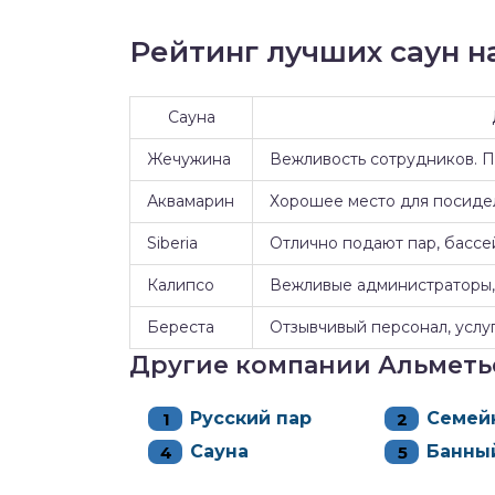
Рейтинг лучших саун на
Сауна
Жечужина
Вежливость сотрудников. 
Аквамарин
Хорошее место для посидел
Siberia
Отлично подают пар, бассе
Калипсо
Вежливые администраторы, 
Береста
Отзывчивый персонал, услуг
Другие компании Альметь
Русский пар
Семей
Сауна
Банны