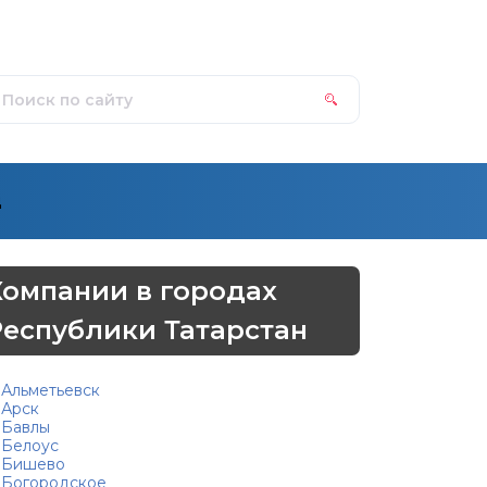
д
Компании в городах
Республики Татарстан
Альметьевск
Арск
Бавлы
Белоус
Бишево
Богородское