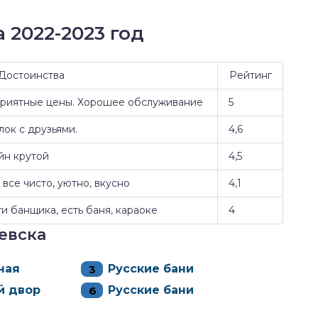
 2022-2023 год
Достоинства
Рейтинг
Приятные цены. Хорошее обслуживание
5
ок с друзьями.
4,6
йн крутой
4,5
все чисто, уютно, вкусно
4,1
и банщика, есть баня, караоке
4
евска
ная
Русские бани
й двор
Русские бани