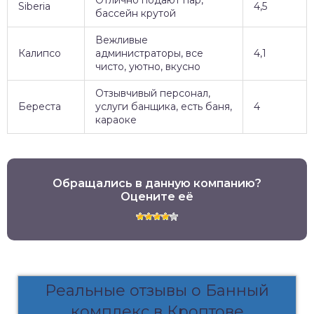
Отлично подают пар,
Siberia
4,5
бассейн крутой
Вежливые
Калипсо
администраторы, все
4,1
чисто, уютно, вкусно
Отзывчивый персонал,
Береста
услуги банщика, есть баня,
4
караоке
Обращались в данную компанию?
Оцените её
Реальные отзывы о Банный
комплекс в Кроптове