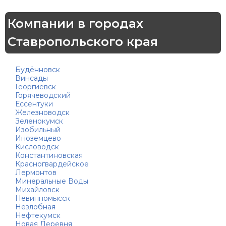
Компании в городах
Ставропольского края
Будённовск
Винсады
Георгиевск
Горячеводский
Ессентуки
Железноводск
Зеленокумск
Изобильный
Иноземцево
Кисловодск
Константиновская
Красногвардейское
Лермонтов
Минеральные Воды
Михайловск
Невинномысск
Незлобная
Нефтекумск
Новая Деревня