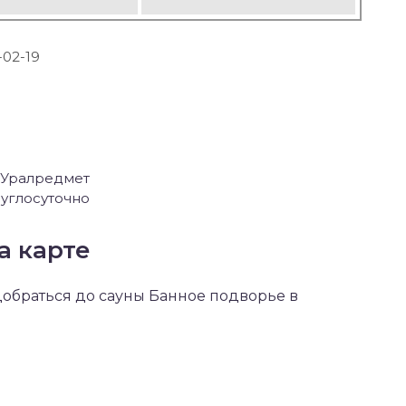
-02-19
О Уралредмет
углосуточно
а карте
 добраться до сауны Банное подворье в