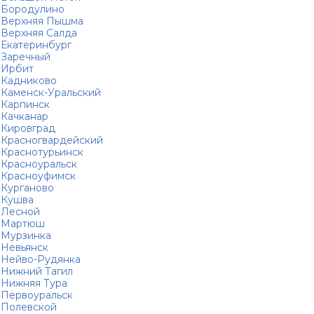
Бородулино
Верхняя Пышма
Верхняя Салда
Екатеринбург
Заречный
Ирбит
Кадниково
Каменск-Уральский
Карпинск
Качканар
Кировград
Красногвардейский
Краснотурьинск
Красноуральск
Красноуфимск
Курганово
Кушва
Лесной
Мартюш
Мурзинка
Невьянск
Нейво-Рудянка
Нижний Тагил
Нижняя Тура
Первоуральск
Полевской