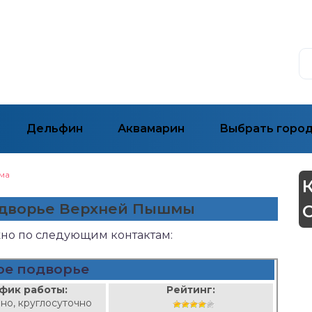
Дельфин
Аквамарин
Выбрать горо
ма
подворье Верхней Пышмы
жно по следующим контактам:
ое подворье
фик работы:
Рейтинг:
но, круглосуточно