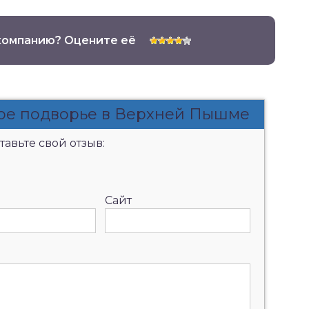
компанию? Оцените её
ное подворье в Верхней Пышме
авьте свой отзыв:
Сайт