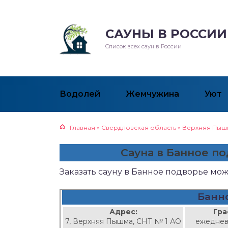
САУНЫ В РОССИИ
Список всех саун в России
Водолей
Жемчужина
Уют
Главная
»
Свердловская область
»
Верхняя Пыш
Сауна в Банное 
Заказать сауну в Банное подворье мо
Банн
Адрес:
Гра
7, Верхняя Пышма, СНТ № 1 АО
ежеднев