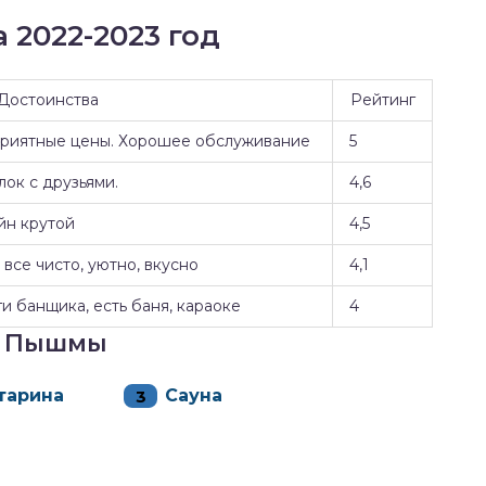
 2022-2023 год
Достоинства
Рейтинг
Приятные цены. Хорошее обслуживание
5
ок с друзьями.
4,6
йн крутой
4,5
все чисто, уютно, вкусно
4,1
и банщика, есть баня, караоке
4
й Пышмы
тарина
Сауна