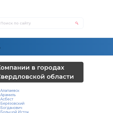
д
Компании в городах
Свердловской области
Алапаевск
Арамиль
Асбест
Берёзовский
Богданович
Большой Исток