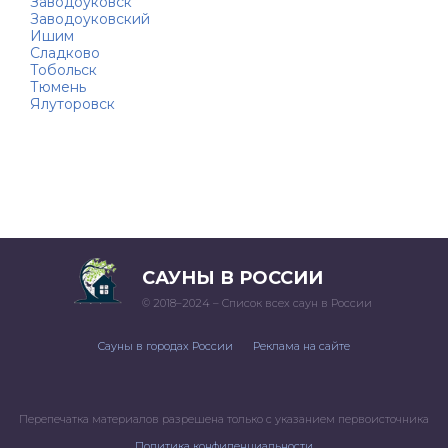
Заводоуковск
Заводоуковский
Ишим
Сладково
Тобольск
Тюмень
Ялуторовск
САУНЫ В РОССИИ
© 2018–2024 – Список всех саун в России
Сауны в городах России
Реклама на сайте
Перепечатка материалов разрешена только с указанием первоисточника
Политика конфиденциальности