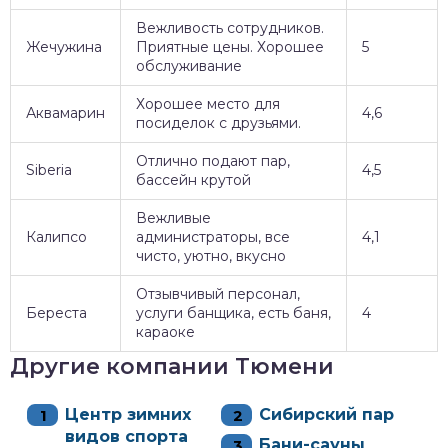
Вежливость сотрудников.
Жечужина
Приятные цены. Хорошее
5
обслуживание
Хорошее место для
Аквамарин
4,6
посиделок с друзьями.
Отлично подают пар,
Siberia
4,5
бассейн крутой
Вежливые
Калипсо
администраторы, все
4,1
чисто, уютно, вкусно
Отзывчивый персонал,
Береста
услуги банщика, есть баня,
4
караоке
Другие компании Тюмени
Центр зимних
Сибирский пар
видов спорта
Бани-сауны