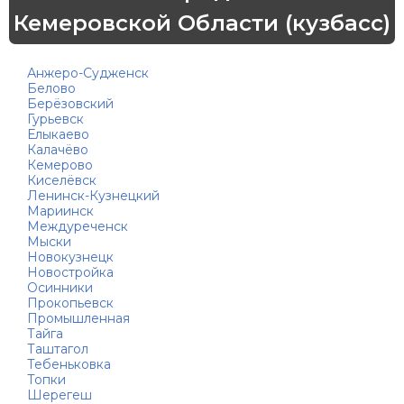
Кемеровской Области (кузбасс)
Анжеро-Судженск
Белово
Берёзовский
Гурьевск
Елыкаево
Калачёво
Кемерово
Киселёвск
Ленинск-Кузнецкий
Мариинск
Междуреченск
Мыски
Новокузнецк
Новостройка
Осинники
Прокопьевск
Промышленная
Тайга
Таштагол
Тебеньковка
Топки
Шерегеш