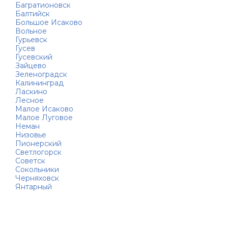
Багратионовск
Балтийск
Большое Исаково
Вольное
Гурьевск
Гусев
Гусевский
Зайцево
Зеленоградск
Калининград
Ласкино
Лесное
Малое Исаково
Малое Луговое
Неман
Низовье
Пионерский
Светлогорск
Советск
Сокольники
Черняховск
Янтарный