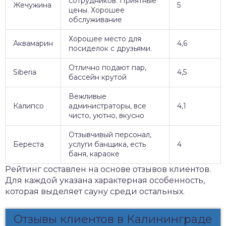
сотрудников. Приятные
Жечужина
5
цены. Хорошее
обслуживание
Хорошее место для
Аквамарин
4,6
посиделок с друзьями.
Отлично подают пар,
Siberia
4,5
бассейн крутой
Вежливые
Калипсо
администраторы, все
4,1
чисто, уютно, вкусно
Отзывчивый персонал,
Береста
услуги банщика, есть
4
баня, караоке
Рейтинг составлен на основе отзывов клиентов.
Для каждой указана характерная особенность,
которая выделяет сауну среди остальных.
Отзывы клиентов в Калининграде