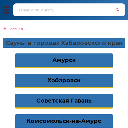
Главная
Сауны в городах Хабаровского края
Амурск
Хабаровск
Советская Гавань
Комсомольск-на-Амуре