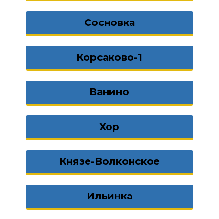
Сосновка
Корсаково-1
Ванино
Хор
Князе-Волконское
Ильинка