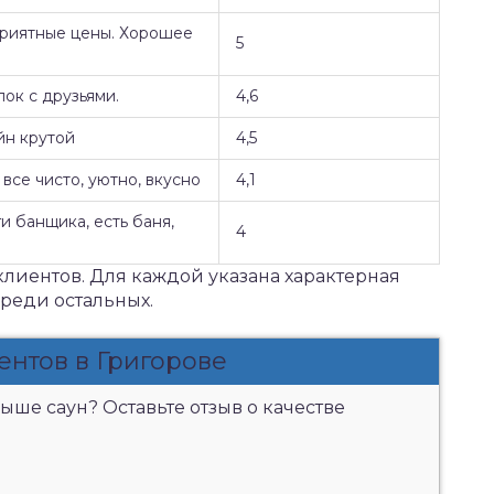
Приятные цены. Хорошее
5
ок с друзьями.
4,6
йн крутой
4,5
все чисто, уютно, вкусно
4,1
и банщика, есть баня,
4
клиентов. Для каждой указана характерная
среди остальных.
ентов в Григорове
ыше саун? Оставьте отзыв о качестве