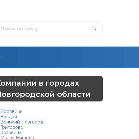
д
Компании в городах
Новгородской области
Боровичи
Валдай
Великий Новгород
Григорово
Котовицы
Малая Вишера