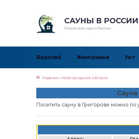
САУНЫ В РОССИИ
Список всех саун в России
Водолей
Жемчужина
Уют
Главная
»
Новгородская область
Сауна
Посетить сауну в Григорове можно по
Адрес:
Гра