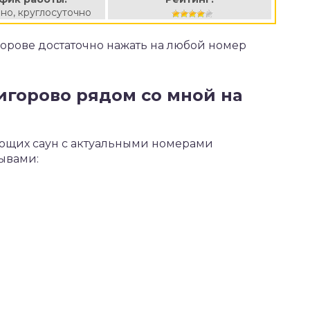
но, круглосуточно
игорове достаточно нажать на любой номер
ригорово рядом со мной на
ающих саун с актуальными номерами
зывами: