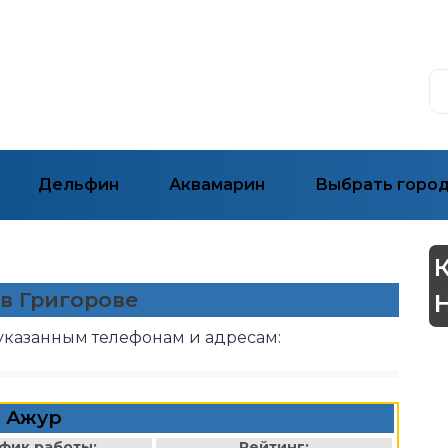
Дельфин
Аквамарин
Выбрать горо
 в Григорове
 указанным телефонам и адресам:
Ажур
фик работы:
Рейтинг: