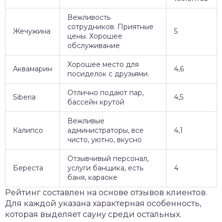
Вежливость
сотрудников. Приятные
Жечужина
5
цены. Хорошее
обслуживание
Хорошее место для
Аквамарин
4,6
посиделок с друзьями.
Отлично подают пар,
Siberia
4,5
бассейн крутой
Вежливые
Калипсо
администраторы, все
4,1
чисто, уютно, вкусно
Отзывчивый персонал,
Береста
услуги банщика, есть
4
баня, караоке
Рейтинг составлен на основе отзывов клиентов.
Для каждой указана характерная особенность,
которая выделяет сауну среди остальных.