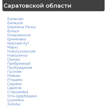
Саратовской области
Балаково
Балашов
Березина Речка
Вольск
Генеральское
Еремеевка
Красный Кут
Маркс
Новогусельский
Новоузенск
Озинки
Прибрежный
Пробуждение
Пугачев
Рейник
Ртищево
Садовка
Саратов
Сторожевка
Усть-Щербедино
Шумейка
Энгельс