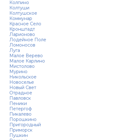
Колпино
Колтуши
Колтушское
Коммунар
Красное Село
Кронштадт
Ларионово
Лодейное Поле
Ломоносов
Луга
Малое Верево
Малое Карлино
Мистолово
Мурино
Никольское
Новоселье
Новый Свет
Отрадное
Павловск
Пеники
Петергоф
Пикалево
Порошкино
Пригородный
Приморск
Пушкин