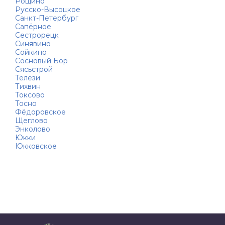
Рощино
Русско-Высоцкое
Санкт-Петербург
Сапёрное
Сестрорецк
Синявино
Сойкино
Сосновый Бор
Сясьстрой
Телези
Тихвин
Токсово
Тосно
Фёдоровское
Щеглово
Энколово
Юкки
Юкковское