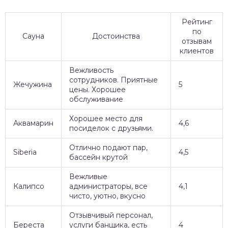
Рейтинг
по
Сауна
Достоинства
отзывам
клиентов
Вежливость
сотрудников. Приятные
Жечужина
5
цены. Хорошее
обслуживание
Хорошее место для
Аквамарин
4,6
посиделок с друзьями.
Отлично подают пар,
Siberia
4,5
бассейн крутой
Вежливые
Калипсо
администраторы, все
4,1
чисто, уютно, вкусно
Отзывчивый персонал,
Береста
услуги банщика, есть
4