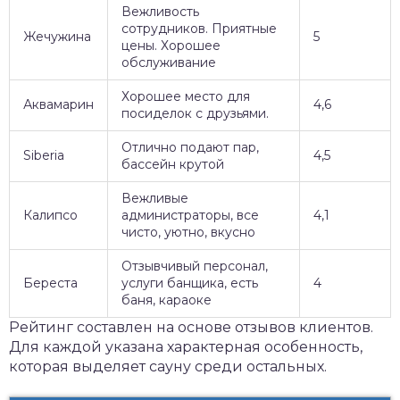
Вежливость
сотрудников. Приятные
Жечужина
5
цены. Хорошее
обслуживание
Хорошее место для
Аквамарин
4,6
посиделок с друзьями.
Отлично подают пар,
Siberia
4,5
бассейн крутой
Вежливые
Калипсо
администраторы, все
4,1
чисто, уютно, вкусно
Отзывчивый персонал,
Береста
услуги банщика, есть
4
баня, караоке
Рейтинг составлен на основе отзывов клиентов.
Для каждой указана характерная особенность,
которая выделяет сауну среди остальных.