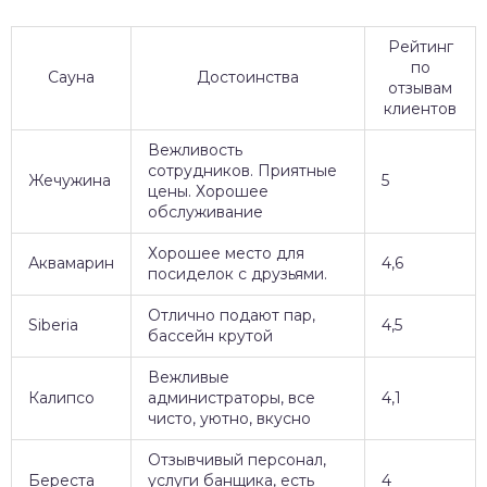
Рейтинг
по
Сауна
Достоинства
отзывам
клиентов
Вежливость
сотрудников. Приятные
Жечужина
5
цены. Хорошее
обслуживание
Хорошее место для
Аквамарин
4,6
посиделок с друзьями.
Отлично подают пар,
Siberia
4,5
бассейн крутой
Вежливые
Калипсо
администраторы, все
4,1
чисто, уютно, вкусно
Отзывчивый персонал,
Береста
услуги банщика, есть
4