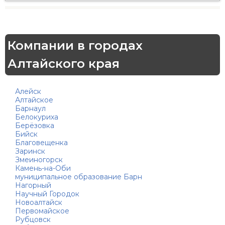
Компании в городах
Алтайского края
Алейск
Алтайское
Барнаул
Белокуриха
Берёзовка
Бийск
Благовещенка
Заринск
Змеиногорск
Камень-на-Оби
муниципальное образование Барн
Нагорный
Научный Городок
Новоалтайск
Первомайское
Рубцовск