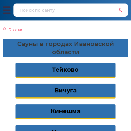
Главная
Сауны в городах Ивановской
области
Тейково
Вичуга
Кинешма