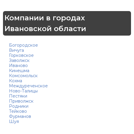
Компании в городах
Ивановской области
Богородское
Вичуга
Горковское
Заволжск
Иваново
Кинешма
Комсомольск
Кохма
Междуреченское
Ново-Талицы
Пестяки
Приволжск
Родники
Тейково
Фурманов
Шуя