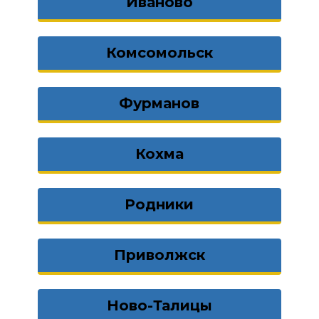
Иваново
Комсомольск
Фурманов
Кохма
Родники
Приволжск
Ново-Талицы